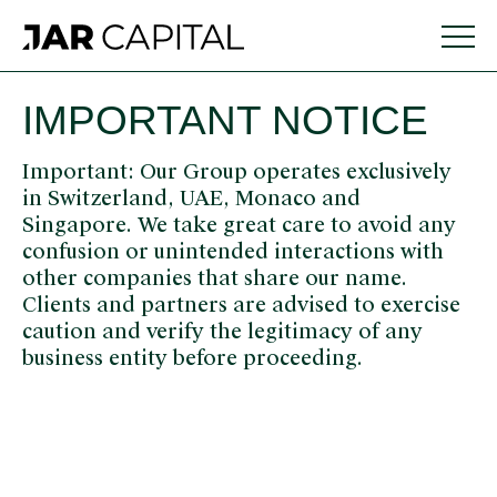
GENÈVE
IMPORTANT NOTICE
Important: Our Group operates exclusively
Accueil
in Switzerland, UAE, Monaco and
Singapore. We take great care to avoid any
JAR Family Office
Accueil
Type de
Identité
confusion or unintended interactions with
À propos de nous
other companies that share our name.
conseil en
réglement
JAR
Clients and partners are advised to exercise
investissement
Family
Contactez
Notre équipe
caution and verify the legitimacy of any
Office
Notre processus
nous
business entity before proceeding.
Type de conseil en investissement
Notre équipe est à
d’investissement
À
votre disposition
en un coup d’œil
propos
Notre processus d’investissement en un coup
pour répondre à
d’œil
toutes vos question
de
Consolidation
concernant notre
nous
des banques
Consolidation des banques dépositaires”
entreprise et les