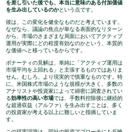
を差し引いた後でも、本当に意味のある付加価値
を生み出しているのか
という点です。
彼は、この変化を健全なものだと考えています。
なぜなら、議論の焦点が単なる表面的なリターン
から、市場のさまざまな局面においてアクティブ
運用が実際にどの程度有効なのかという、本質的
な価値へと移っているからです。
ボナーティの見解は、単純に「アクティブ運用は
市場平均を上回れる」と主張するものではありま
せん。むしろ、より現実的で慎重なものです。特
に、米国株式市場のような規模が大きく、多数の
アナリストや投資家によって綿密に調査されてい
る
効率性の高い市場
では、手数料控除後に継続的
な超過収益（アルファ）を生み出すことは、多く
の投資家が考える以上に難しいと指摘していま
す。
この現実認識は、同社の投資アプローチにも反映