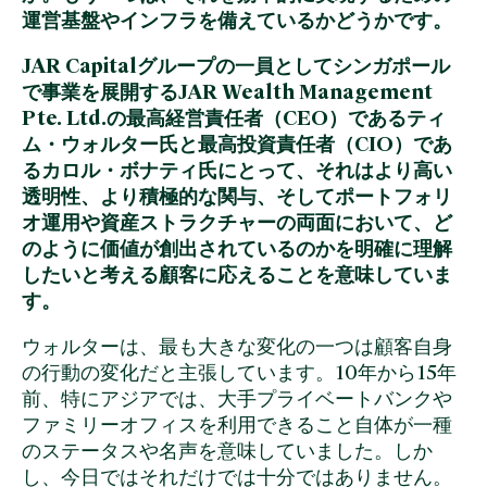
るご質問にお
規制情報
要
ち
運営基盤やインフラを備えているかどうかです。
答えいたしま
す。
に
複数
お問い合わせ
JAR Capitalグループの一員としてシンガポール
つ
カス
で事業を展開するJAR Wealth Management
い
トデ
Pte. Ltd.の最高経営責任者（CEO）であるティ
ム・ウォルター氏と最高投資責任者（CIO）であ
て
ィ銀
るカロル・ボナティ氏にとって、それはより高い
行の
チ
透明性、より積極的な関与、そしてポートフォリ
統合
ー
オ運用や資産ストラクチャーの両面において、ど
のように価値が創出されているのかを明確に理解
ム
したいと考える顧客に応えることを意味していま
紹
す。
介
ウォルターは、最も大きな変化の一つは顧客自身
の行動の変化だと主張しています。10年から15年
前、特にアジアでは、大手プライベートバンクや
ファミリーオフィスを利用できること自体が一種
のステータスや名声を意味していました。しか
し、今日ではそれだけでは十分ではありません。