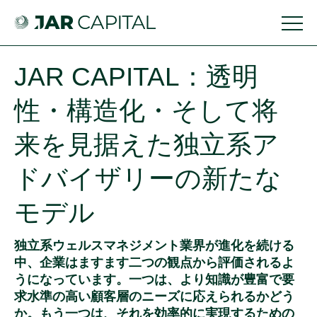
SINGAPORE
JAR CAPITAL：透明
性・構造化・そして将
ホーム
来を見据えた独立系ア
JAR Family Office
ホ
投資
規制
ドバイザリーの新たな
私たちについて
ー
助言
情報
ム
の種
お問
チーム紹介
モデル
類
JAR
い合
投資助言の種類
Family
投資
わせ
独立系ウェルスマネジメント業界が進化を続ける
中、企業はますます二つの観点から評価されるよ
当社のチーム
Office
プロ
投資プロセスの概要
は、当社およ
うになっています。一つは、より知識が豊富で要
セス
私
び提供するサ
求水準の高い顧客層のニーズに応えられるかどう
複数カストディ銀行の統合
ービスに関す
の概
た
か。もう一つは、それを効率的に実現するための